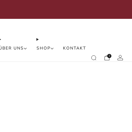
rden Sie selbst zum Designer -> Massanfertigung
Leuchte
ÜBER UNS
SHOP
KONTAKT
0