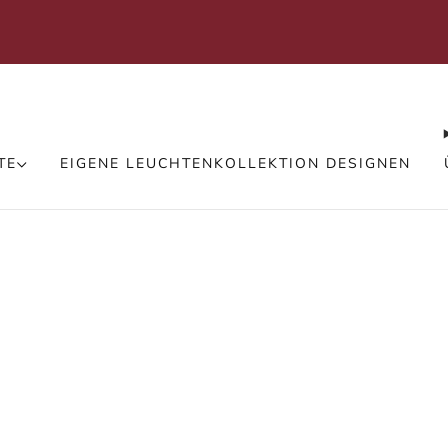
We
Versand kostenlos in der ganzen Schweiz
TE
EIGENE LEUCHTENKOLLEKTION DESIGNEN