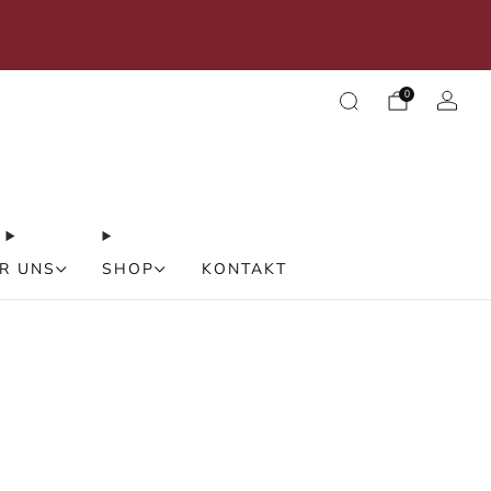
rden Sie selbst zum Designer -> Massanfertigung
Leuchte
0
R UNS
SHOP
KONTAKT