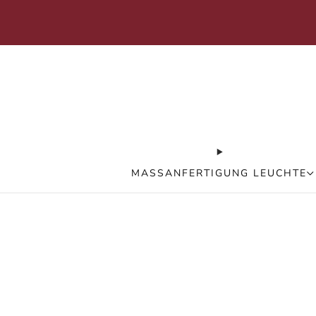
+41794515959
MASSANFERTIGUNG LEUCHTE