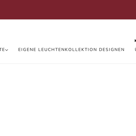
We
Versand kostenlos in der ganzen Schweiz
TE
EIGENE LEUCHTENKOLLEKTION DESIGNEN