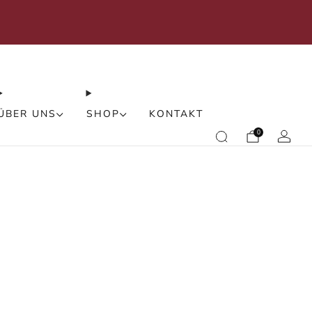
rden Sie selbst zum Designer -> Massanfertigung
Leuchte
ÜBER UNS
SHOP
KONTAKT
0